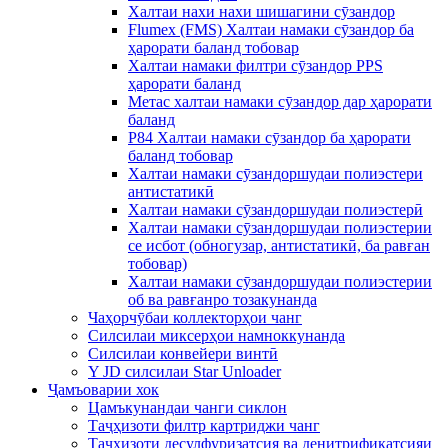
Халтаи нахи нахи шишагини сӯзандор
Flumex (FMS) Халтаи намаки сӯзандор ба
ҳарорати баланд тобовар
Халтаи намаки филтри сӯзандор PPS
ҳарорати баланд
Метас халтаи намаки сӯзандор дар ҳарорати
баланд
P84 Халтаи намаки сӯзандор ба ҳарорати
баланд тобовар
Халтаи намаки сӯзандоршудаи полиэстери
антистатикӣ
Халтаи намаки сӯзандоршудаи полиэстерӣ
Халтаи намаки сӯзандоршудаи полиэстерии
се исбот (обногузар, антистатикӣ, ба равған
тобовар)
Халтаи намаки сӯзандоршудаи полиэстерии
об ва равғанро тозакунанда
Чаҳорчӯбаи коллекторҳои чанг
Силсилаи миксерҳои намноккунанда
Силсилаи конвейери винтӣ
Y JD силсилаи Star Unloader
Ҷамъоварии хок
Цамъкунандаи чанги сиклон
Таҷҳизоти филтр картриджи чанг
Таҷҳизоти десулфуризатсия ва денитрификатсияи