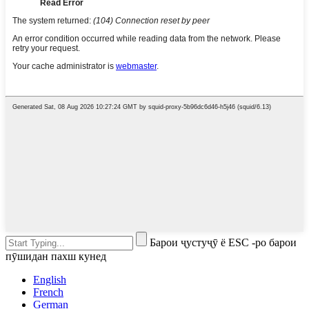
Барои ҷустуҷӯ ё ESC -ро барои
пӯшидан пахш кунед
English
French
German