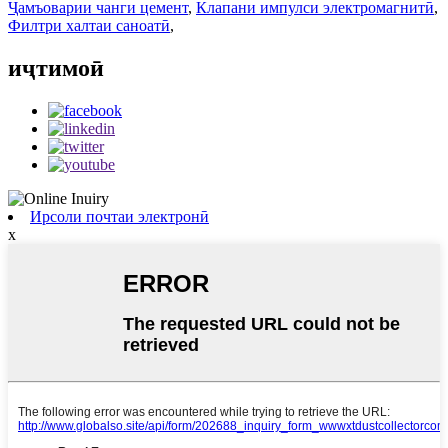
Ҷамъоварии чанги цемент
,
Клапани импулси электромагнитӣ
,
Филтри халтаи саноатӣ
,
иҷтимоӣ
Ирсоли почтаи электронӣ
x