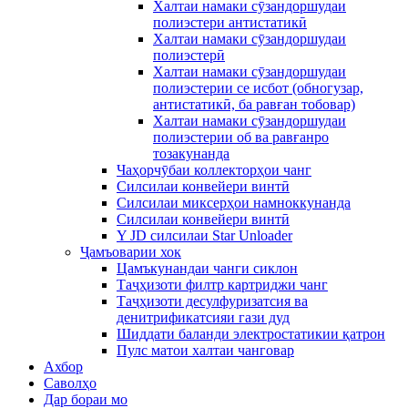
Халтаи намаки сӯзандоршудаи
полиэстери антистатикӣ
Халтаи намаки сӯзандоршудаи
полиэстерӣ
Халтаи намаки сӯзандоршудаи
полиэстерии се исбот (обногузар,
антистатикӣ, ба равған тобовар)
Халтаи намаки сӯзандоршудаи
полиэстерии об ва равғанро
тозакунанда
Чаҳорчӯбаи коллекторҳои чанг
Силсилаи конвейери винтӣ
Силсилаи миксерҳои намноккунанда
Силсилаи конвейери винтӣ
Y JD силсилаи Star Unloader
Ҷамъоварии хок
Цамъкунандаи чанги сиклон
Таҷҳизоти филтр картриджи чанг
Таҷҳизоти десулфуризатсия ва
денитрификатсияи гази дуд
Шиддати баланди электростатикии қатрон
Пулс матои халтаи чанговар
Ахбор
Саволҳо
Дар бораи мо