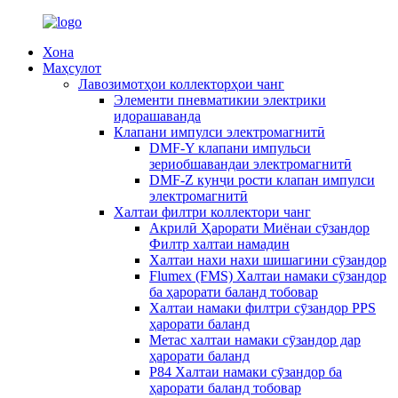
Хона
Маҳсулот
Лавозимотҳои коллекторҳои чанг
Элементи пневматикии электрики
идорашаванда
Клапани импулси электромагнитӣ
DMF-Y клапани импульси
зериобшавандаи электромагнитӣ
DMF-Z кунҷи рости клапан импулси
электромагнитӣ
Халтаи филтри коллектори чанг
Акрилӣ Ҳарорати Миёнаи сӯзандор
Филтр халтаи намадин
Халтаи нахи нахи шишагини сӯзандор
Flumex (FMS) Халтаи намаки сӯзандор
ба ҳарорати баланд тобовар
Халтаи намаки филтри сӯзандор PPS
ҳарорати баланд
Метас халтаи намаки сӯзандор дар
ҳарорати баланд
P84 Халтаи намаки сӯзандор ба
ҳарорати баланд тобовар