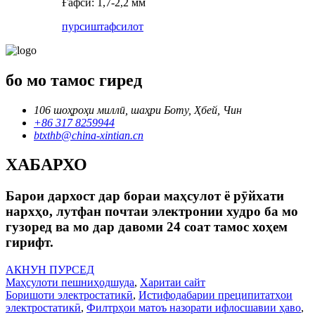
Ғафсӣ: 1,7-2,2 мм
пурсиш
тафсилот
бо мо тамос гиред
106 шоҳроҳи миллӣ, шаҳри Боту, Ҳбей, Чин
+86 317 8259944
btxthb@china-xintian.cn
ХАБАРХО
Барои дархост дар бораи маҳсулот ё рӯйхати
нархҳо, лутфан почтаи электронии худро ба мо
гузоред ва мо дар давоми 24 соат тамос хоҳем
гирифт.
АКНУН ПУРСЕД
Маҳсулоти пешниҳодшуда
,
Харитаи сайт
Боришоти электростатикӣ
,
Истифодабарии преципитатҳои
электростатикӣ
,
Филтрҳои матоъ назорати ифлосшавии ҳаво
,