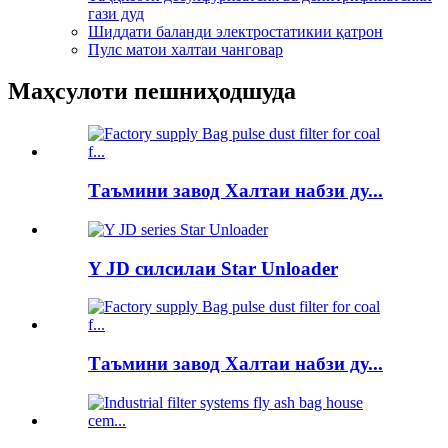
гази дуд
Шиддати баланди электростатикии қатрон
Пулс матои халтаи чанговар
Маҳсулоти пешниҳодшуда
Таъмини завод Халтаи набзи ду...
Y JD силсилаи Star Unloader
Таъмини завод Халтаи набзи ду...