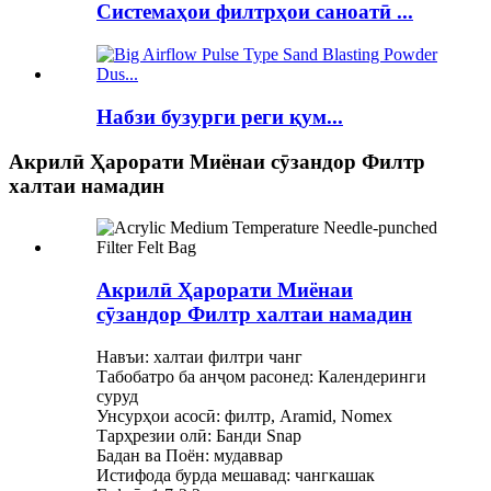
Системаҳои филтрҳои саноатӣ ...
Набзи бузурги реги қум...
Акрилӣ Ҳарорати Миёнаи сӯзандор Филтр
халтаи намадин
Акрилӣ Ҳарорати Миёнаи
сӯзандор Филтр халтаи намадин
Навъи: халтаи филтри чанг
Табобатро ба анҷом расонед: Календеринги
суруд
Унсурҳои асосӣ: филтр, Aramid, Nomex
Тарҳрезии олӣ: Банди Snap
Бадан ва Поён: мудаввар
Истифода бурда мешавад: чангкашак