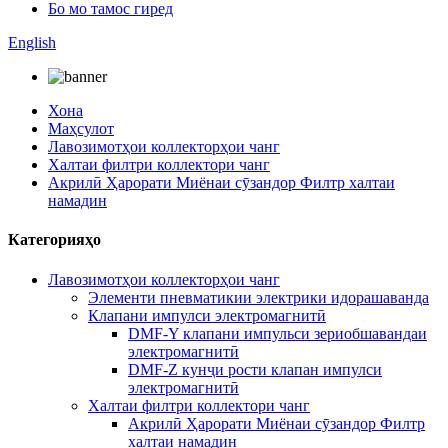
Бо мо тамос гиред
English
Хона
Маҳсулот
Лавозимотҳои коллекторҳои чанг
Халтаи филтри коллектори чанг
Акрилӣ Ҳарорати Миёнаи сӯзандор Филтр халтаи
намадин
Категорияҳо
Лавозимотҳои коллекторҳои чанг
Элементи пневматикии электрики идорашаванда
Клапани импулси электромагнитӣ
DMF-Y клапани импульси зериобшавандаи
электромагнитӣ
DMF-Z кунҷи рости клапан импулси
электромагнитӣ
Халтаи филтри коллектори чанг
Акрилӣ Ҳарорати Миёнаи сӯзандор Филтр
халтаи намадин