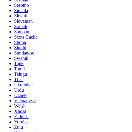
Sesotho
Sinhala
Slovak
Slovenian
Somali
Samoan
Scots Gaelic
Shona
Sindhi
Sundanese
Swahili
Tajik
Tamil
Telugu
Thai
Ukrainian
Urdu
Uzbek
Vietnamese
Welsh
Xhosa
Yiddish
Yoruba
Zulu