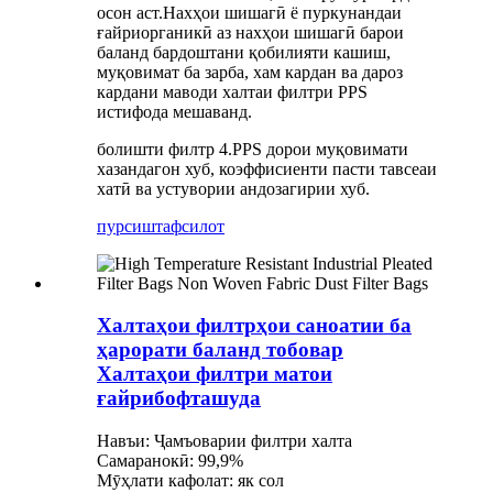
осон аст.Нахҳои шишагӣ ё пуркунандаи
ғайриорганикӣ аз нахҳои шишагӣ барои
баланд бардоштани қобилияти кашиш,
муқовимат ба зарба, хам кардан ва дароз
кардани маводи халтаи филтри PPS
истифода мешаванд.
болишти филтр 4.PPS дорои муқовимати
хазандагон хуб, коэффисиенти пасти тавсеаи
хатӣ ва устувории андозагирии хуб.
пурсиш
тафсилот
Халтаҳои филтрҳои саноатии ба
ҳарорати баланд тобовар
Халтаҳои филтри матои
ғайрибофташуда
Навъи: Ҷамъоварии филтри халта
Самаранокӣ: 99,9%
Мӯҳлати кафолат: як сол