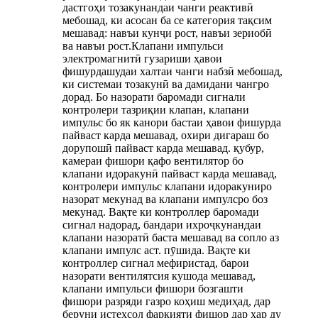
дастгоҳи тозакунандаи чанги реактивӣ
мебошад, ки асосан ба се категория тақсим
мешавад: навъи кунҷи рост, навъи зериобӣ
ва навъи рост.Клапани импульси
электромагнитӣ гузариши ҳавои
фишурдашудаи халтаи чанги набзӣ мебошад,
ки системаи тозакунӣ ва дамидани чангро
дорад. Бо назорати баромади сигнали
контролери тазриқии клапан, клапани
импульс бо як канори бастаи ҳавои фишурда
пайваст карда мешавад, охири дигараш бо
дорупошӣ пайваст карда мешавад. қубур,
камераи фишори қафо вентилятор бо
клапани идоракунӣ пайваст карда мешавад,
контролери импульс клапани идоракуниро
назорат мекунад ва клапани импулсро боз
мекунад. Вақте ки контроллер баромади
сигнал надорад, бандари ихроҷкунандаи
клапани назоратӣ баста мешавад ва сопло аз
клапани импулс аст. пӯшида. Вақте ки
контроллер сигнал мефиристад, барои
назорати вентилятсия кушода мешавад,
клапани импульси фишори бозгашти
фишори разряди газро коҳиш медиҳад, дар
беруни истеҳсол фарқияти фишор дар ҳар ду