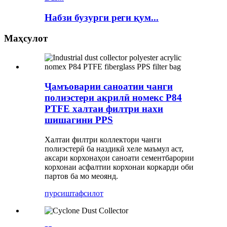
Набзи бузурги реги қум...
Маҳсулот
Ҷамъоварии саноатии чанги
полиэстери акрилӣ номекс P84
PTFE халтаи филтри нахи
шишагини PPS
Халтаи филтри коллектори чанги
полиэстерӣ ба наздикӣ хеле маъмул аст,
аксари корхонаҳои саноати сементбарории
корхонаи асфалтии корхонаи коркарди оби
партов ба мо меоянд.
пурсиш
тафсилот