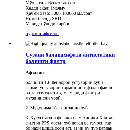
Мӯҳлати кафолат: як сол
Ҳадди ақал: 1маҷмӯ
Ҳаҷми ҳаво: 3000-100000 м3/соат
Номи бренд: SRD
Мавод: пӯлоди карбон
пурсиш
тафсилот
Сӯзани баландсифати антистатикӣ
болишти филтр
Афзалият
болишти 1.Filter дорои устувории хуби
гармӣ, устувории гармии истифодаи фаврӣ
ва дарозмуддати ҳама маводи филтри
муҳандисии ҷорӣ.
2. Муқовимат ба зангзании хуб.
3. Хусусиятҳои физикӣ ва механикӣ.Халтаи
филтри PPS моеъи хуб дорад ва тамоси тар
бо нахи шиша осон аст, аз ин рӯ пур кардан