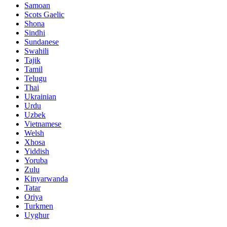
Samoan
Scots Gaelic
Shona
Sindhi
Sundanese
Swahili
Tajik
Tamil
Telugu
Thai
Ukrainian
Urdu
Uzbek
Vietnamese
Welsh
Xhosa
Yiddish
Yoruba
Zulu
Kinyarwanda
Tatar
Oriya
Turkmen
Uyghur