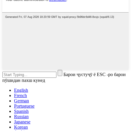
Барои ҷустуҷӯ ё ESC -ро барои
пӯшидан пахш кунед
English
French
German
Portuguese
Spanish
Russian
Japanese
Korean