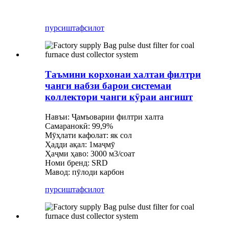
пурсиш
тафсилот
Таъмини корхонаи халтаи филтри
чанги набзи барои системаи
коллектори чанги кӯраи ангишт
Навъи: Ҷамъоварии филтри халта
Самаранокӣ: 99,9%
Мӯҳлати кафолат: як сол
Ҳадди ақал: 1маҷмӯ
Ҳаҷми ҳаво: 3000 м3/соат
Номи бренд: SRD
Мавод: пӯлоди карбон
пурсиш
тафсилот