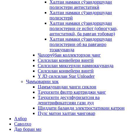
Халтаи намаки сӯзандоршудаи
полиэстери антистатикӣ
Халтаи намаки сӯзандоршудаи
полиэстерӣ
Халтаи намаки сӯзандоршудаи
полиэстерии се исбот (обногузар,
антистатикӣ, ба равған тобовар)
Халтаи намаки сӯзандоршудаи
полиэстерии об ва равғанро
тозакунанда
Чаҳорчӯбаи коллекторҳои чанг
Силсилаи конвейери винтӣ
Силсилаи миксерҳои намноккунанда
Силсилаи конвейери винтӣ
Y JD силсилаи Star Unloader
Ҷамъоварии хок
Цамъкунандаи чанги сиклон
Таҷҳизоти филтр картриджи чанг
Таҷҳизоти десулфуризатсия ва
денитрификатсияи гази дуд
Шиддати баланди электростатикии қатрон
Пулс матои халтаи чанговар
Ахбор
Саволҳо
Дар бораи мо