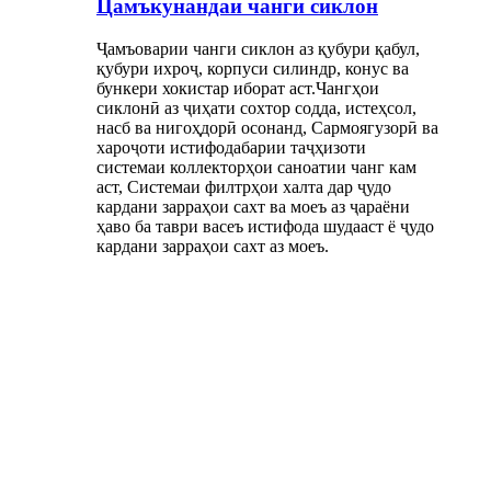
Цамъкунандаи чанги сиклон
Ҷамъоварии чанги сиклон аз қубури қабул,
қубури ихроҷ, корпуси силиндр, конус ва
бункери хокистар иборат аст.Чангҳои
сиклонӣ аз ҷиҳати сохтор содда, истеҳсол,
насб ва нигоҳдорӣ осонанд, Сармоягузорӣ ва
хароҷоти истифодабарии таҷҳизоти
системаи коллекторҳои саноатии чанг кам
аст, Системаи филтрҳои халта дар ҷудо
кардани зарраҳои сахт ва моеъ аз ҷараёни
ҳаво ба таври васеъ истифода шудааст ё ҷудо
кардани зарраҳои сахт аз моеъ.