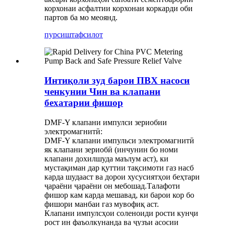
корхонаи асфалтии корхонаи коркарди оби
партов ба мо меоянд.
пурсиш
тафсилот
Интиқоли зуд барои ПВХ насоси
ченкунии Чин ва клапани
бехатарии фишор
DMF-Y клапани импулси зериобии
электромагнитӣ:
DMF-Y клапани импульси электромагнитӣ
як клапани зериобӣ (инчунин бо номи
клапани дохилшуда маълум аст), ки
мустақиман дар қуттии тақсимоти газ насб
карда шудааст ва дорои хусусиятҳои беҳтари
ҷараёни ҷараёни он мебошад.Талафоти
фишор кам карда мешавад, ки барои кор бо
фишори манбаи газ мувофиқ аст.
Клапани импулсҳои соленоиди рости кунҷи
рост ин фаъолкунанда ва ҷузъи асосии