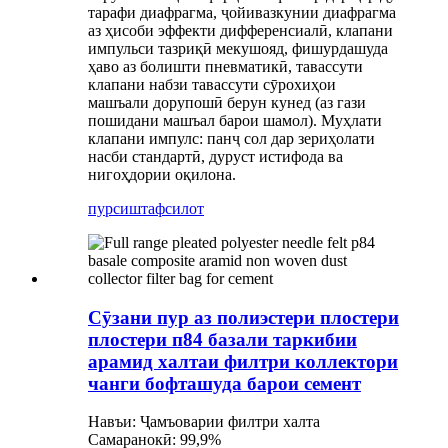
тарафи диафрагма, ҷойивазкунии диафрагма
аз ҳисоби эффекти дифференсиалӣ, клапани
импульси тазриқӣ мекушояд, фишурдашуда
ҳаво аз болишти пневматикӣ, тавассути
клапани набзи тавассути сӯрохиҳои
машъали дорупошӣ берун кунед (аз гази
пошидани машъал барои шамол). Муҳлати
клапани импулс: панҷ сол дар зериҳолати
насби стандартӣ, дуруст истифода ва
нигоҳдории оқилона.
пурсиш
тафсилот
Сӯзани пур аз полиэстери плостери
плостери п84 базали таркибии
арамид халтаи филтри коллектори
чанги бофташуда барои семент
Навъи: Ҷамъоварии филтри халта
Самаранокӣ: 99,9%