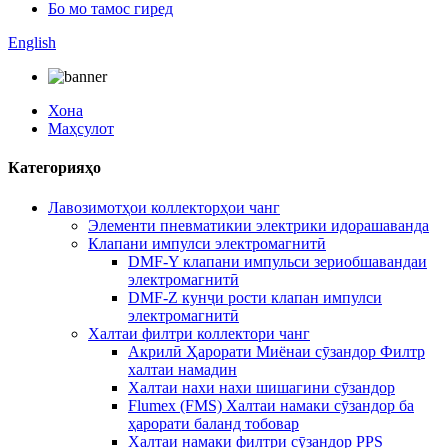
Бо мо тамос гиред
English
Хона
Маҳсулот
Категорияҳо
Лавозимотҳои коллекторҳои чанг
Элементи пневматикии электрики идорашаванда
Клапани импулси электромагнитӣ
DMF-Y клапани импульси зериобшавандаи
электромагнитӣ
DMF-Z кунҷи рости клапан импулси
электромагнитӣ
Халтаи филтри коллектори чанг
Акрилӣ Ҳарорати Миёнаи сӯзандор Филтр
халтаи намадин
Халтаи нахи нахи шишагини сӯзандор
Flumex (FMS) Халтаи намаки сӯзандор ба
ҳарорати баланд тобовар
Халтаи намаки филтри сӯзандор PPS