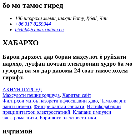
бо мо тамос гиред
106 шоҳроҳи миллӣ, шаҳри Боту, Ҳбей, Чин
+86 317 8259944
btxthb@china-xintian.cn
ХАБАРХО
Барои дархост дар бораи маҳсулот ё рӯйхати
нархҳо, лутфан почтаи электронии худро ба мо
гузоред ва мо дар давоми 24 соат тамос хоҳем
гирифт.
АКНУН ПУРСЕД
Маҳсулоти пешниҳодшуда
,
Харитаи сайт
Филтрҳои матоъ назорати ифлосшавии ҳаво
,
Ҷамъоварии
чанги цемент
,
Филтри халтаи саноатӣ
,
Истифодабарии
преципитатҳои электростатикӣ
,
Клапани импулси
электромагнитӣ
,
Боришоти электростатикӣ
,
иҷтимоӣ