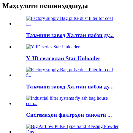
Маҳсулоти пешниҳодшуда
Таъмини завод Халтаи набзи ду...
Y JD силсилаи Star Unloader
Таъмини завод Халтаи набзи ду...
Системаҳои филтрҳои саноатӣ ...