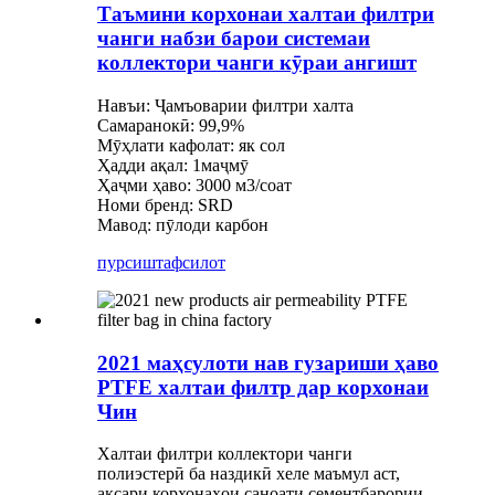
Таъмини корхонаи халтаи филтри
чанги набзи барои системаи
коллектори чанги кӯраи ангишт
Навъи: Ҷамъоварии филтри халта
Самаранокӣ: 99,9%
Мӯҳлати кафолат: як сол
Ҳадди ақал: 1маҷмӯ
Ҳаҷми ҳаво: 3000 м3/соат
Номи бренд: SRD
Мавод: пӯлоди карбон
пурсиш
тафсилот
2021 маҳсулоти нав гузариши ҳаво
PTFE халтаи филтр дар корхонаи
Чин
Халтаи филтри коллектори чанги
полиэстерӣ ба наздикӣ хеле маъмул аст,
аксари корхонаҳои саноати сементбарории