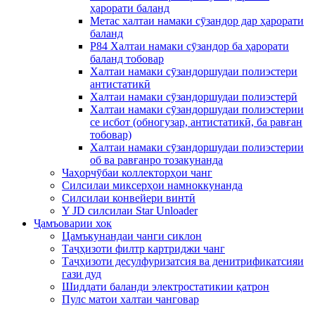
ҳарорати баланд
Метас халтаи намаки сӯзандор дар ҳарорати
баланд
P84 Халтаи намаки сӯзандор ба ҳарорати
баланд тобовар
Халтаи намаки сӯзандоршудаи полиэстери
антистатикӣ
Халтаи намаки сӯзандоршудаи полиэстерӣ
Халтаи намаки сӯзандоршудаи полиэстерии
се исбот (обногузар, антистатикӣ, ба равған
тобовар)
Халтаи намаки сӯзандоршудаи полиэстерии
об ва равғанро тозакунанда
Чаҳорчӯбаи коллекторҳои чанг
Силсилаи миксерҳои намноккунанда
Силсилаи конвейери винтӣ
Y JD силсилаи Star Unloader
Ҷамъоварии хок
Цамъкунандаи чанги сиклон
Таҷҳизоти филтр картриджи чанг
Таҷҳизоти десулфуризатсия ва денитрификатсияи
гази дуд
Шиддати баланди электростатикии қатрон
Пулс матои халтаи чанговар