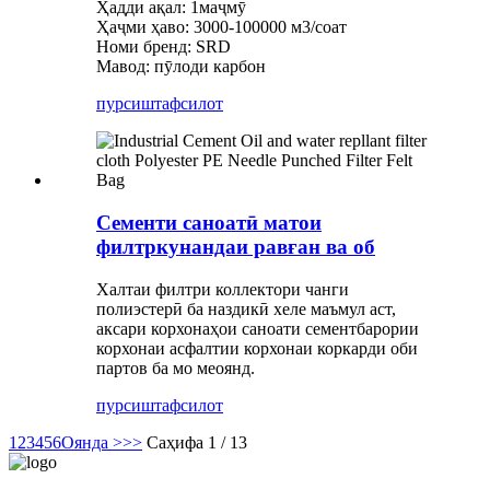
Ҳадди ақал: 1маҷмӯ
Ҳаҷми ҳаво: 3000-100000 м3/соат
Номи бренд: SRD
Мавод: пӯлоди карбон
пурсиш
тафсилот
Сементи саноатӣ матои
филтркунандаи равған ва об
Халтаи филтри коллектори чанги
полиэстерӣ ба наздикӣ хеле маъмул аст,
аксари корхонаҳои саноати сементбарории
корхонаи асфалтии корхонаи коркарди оби
партов ба мо меоянд.
пурсиш
тафсилот
1
2
3
4
5
6
Оянда >
>>
Саҳифа 1 / 13