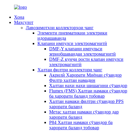
Хона
Маҳсулот
Лавозимотҳои коллекторҳои чанг
Элементи пневматикии электрики
идорашаванда
Клапани импулси электромагнитӣ
DMF-Y клапани импульси
зериобшавандаи электромагнитӣ
DMF-Z кунҷи рости клапан импулси
электромагнитӣ
Халтаи филтри коллектори чанг
Акрилӣ Ҳарорати Миёнаи сӯзандор
Филтр халтаи намадин
Халтаи нахи нахи шишагини сӯзандор
Flumex (FMS) Халтаи намаки сӯзандор
ба ҳарорати баланд тобовар
Халтаи намаки филтри сӯзандор PPS
ҳарорати баланд
Метас халтаи намаки сӯзандор дар
ҳарорати баланд
P84 Халтаи намаки сӯзандор ба
ҳарорати баланд тобовар