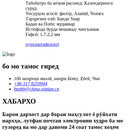
Табобатро ба анҷом расонед: Календеринги
суруд
Унсурҳои асосӣ: филтр, Aramid, Nomex
Тарҳрезии олӣ: Банди Snap
Бадан ва Поён: мудаввар
Истифода бурда мешавад: чангкашак
Ғафсӣ: 1,7-2,2 мм
пурсиш
тафсилот
бо мо тамос гиред
106 шоҳроҳи миллӣ, шаҳри Боту, Ҳбей, Чин
+86 317 8259944
btxthb@china-xintian.cn
ХАБАРХО
Барои дархост дар бораи маҳсулот ё рӯйхати
нархҳо, лутфан почтаи электронии худро ба мо
гузоред ва мо дар давоми 24 соат тамос хоҳем