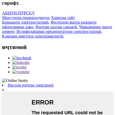
гирифт.
АКНУН ПУРСЕД
Маҳсулоти пешниҳодшуда
,
Харитаи сайт
Боришоти электростатикӣ
,
Филтрҳои матоъ назорати
ифлосшавии ҳаво
,
Филтри халтаи саноатӣ
,
Ҷамъоварии чанги
цемент
,
Истифодабарии преципитатҳои электростатикӣ
,
Клапани импулси электромагнитӣ
,
иҷтимоӣ
Ирсоли почтаи электронӣ
x