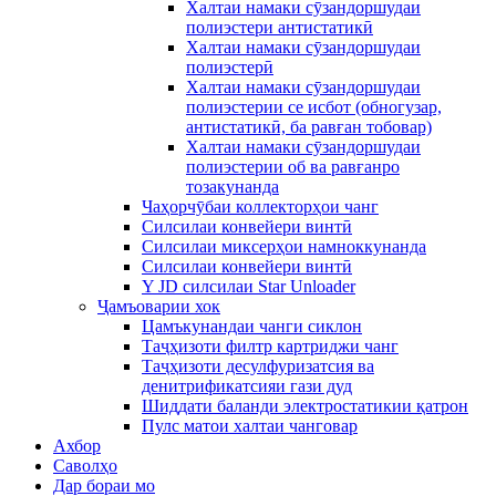
Халтаи намаки сӯзандоршудаи
полиэстери антистатикӣ
Халтаи намаки сӯзандоршудаи
полиэстерӣ
Халтаи намаки сӯзандоршудаи
полиэстерии се исбот (обногузар,
антистатикӣ, ба равған тобовар)
Халтаи намаки сӯзандоршудаи
полиэстерии об ва равғанро
тозакунанда
Чаҳорчӯбаи коллекторҳои чанг
Силсилаи конвейери винтӣ
Силсилаи миксерҳои намноккунанда
Силсилаи конвейери винтӣ
Y JD силсилаи Star Unloader
Ҷамъоварии хок
Цамъкунандаи чанги сиклон
Таҷҳизоти филтр картриджи чанг
Таҷҳизоти десулфуризатсия ва
денитрификатсияи гази дуд
Шиддати баланди электростатикии қатрон
Пулс матои халтаи чанговар
Ахбор
Саволҳо
Дар бораи мо