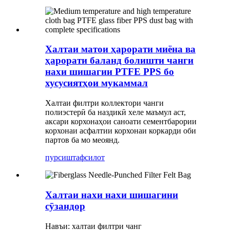
Халтаи матои ҳарорати миёна ва
ҳарорати баланд болишти чанги
нахи шишагии PTFE PPS бо
хусусиятҳои мукаммал
Халтаи филтри коллектори чанги
полиэстерӣ ба наздикӣ хеле маъмул аст,
аксари корхонаҳои саноати сементбарории
корхонаи асфалтии корхонаи коркарди оби
партов ба мо меоянд.
пурсиш
тафсилот
Халтаи нахи нахи шишагини
сӯзандор
Навъи: халтаи филтри чанг