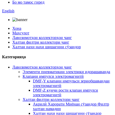
Бо мо тамос гиред
English
Хона
Маҳсулот
Лавозимотҳои коллекторҳои чанг
Халтаи филтри коллектори чанг
Халтаи нахи нахи шишагини сӯзандор
Категорияҳо
Лавозимотҳои коллекторҳои чанг
Элементи пневматикии электрики идорашаванда
Клапани импулси электромагнитӣ
DMF-Y клапани импульси зериобшавандаи
электромагнитӣ
DMF-Z кунҷи рости клапан импулси
электромагнитӣ
Халтаи филтри коллектори чанг
Акрилӣ Ҳарорати Миёнаи сӯзандор Филтр
халтаи намадин
Халтаи нахи нахи шишагини сӯзандор