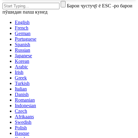
Барои ҷустуҷӯ ё ESC -ро барои
пӯшидан пахш кунед
English
French
German
Portuguese
Spanish
Russian
Japanese
Korean
Arabic
Irish
Greek
Turkish
Italian
Danish
Romanian
Indonesian
Czech
Afrikaans
Swedish
Polish
Basque