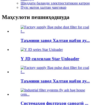
Шиддати баланди электростатикии қатрон
Пулс матои халтаи чанговар
Маҳсулоти пешниҳодшуда
Таъмини завод Халтаи набзи ду...
Y JD силсилаи Star Unloader
Таъмини завод Халтаи набзи ду...
Системаҳои филтрҳои саноатӣ ...