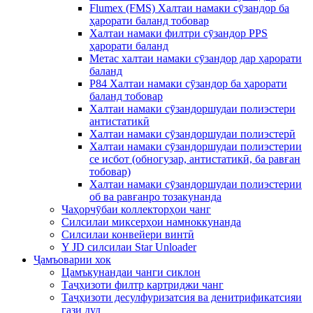
Flumex (FMS) Халтаи намаки сӯзандор ба
ҳарорати баланд тобовар
Халтаи намаки филтри сӯзандор PPS
ҳарорати баланд
Метас халтаи намаки сӯзандор дар ҳарорати
баланд
P84 Халтаи намаки сӯзандор ба ҳарорати
баланд тобовар
Халтаи намаки сӯзандоршудаи полиэстери
антистатикӣ
Халтаи намаки сӯзандоршудаи полиэстерӣ
Халтаи намаки сӯзандоршудаи полиэстерии
се исбот (обногузар, антистатикӣ, ба равған
тобовар)
Халтаи намаки сӯзандоршудаи полиэстерии
об ва равғанро тозакунанда
Чаҳорчӯбаи коллекторҳои чанг
Силсилаи миксерҳои намноккунанда
Силсилаи конвейери винтӣ
Y JD силсилаи Star Unloader
Ҷамъоварии хок
Цамъкунандаи чанги сиклон
Таҷҳизоти филтр картриджи чанг
Таҷҳизоти десулфуризатсия ва денитрификатсияи
гази дуд