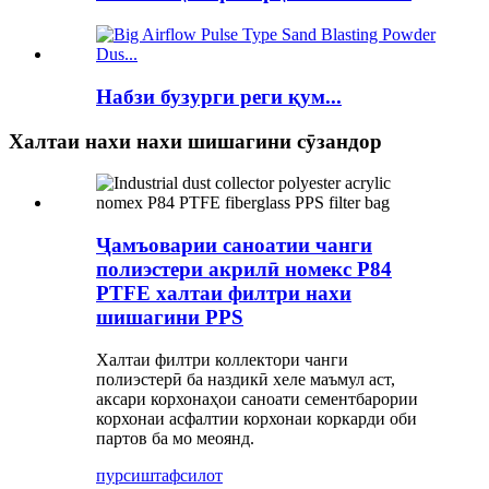
Набзи бузурги реги қум...
Халтаи нахи нахи шишагини сӯзандор
Ҷамъоварии саноатии чанги
полиэстери акрилӣ номекс P84
PTFE халтаи филтри нахи
шишагини PPS
Халтаи филтри коллектори чанги
полиэстерӣ ба наздикӣ хеле маъмул аст,
аксари корхонаҳои саноати сементбарории
корхонаи асфалтии корхонаи коркарди оби
партов ба мо меоянд.
пурсиш
тафсилот