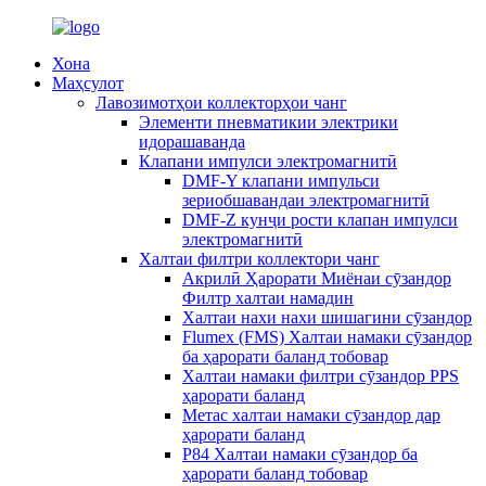
Хона
Маҳсулот
Лавозимотҳои коллекторҳои чанг
Элементи пневматикии электрики
идорашаванда
Клапани импулси электромагнитӣ
DMF-Y клапани импульси
зериобшавандаи электромагнитӣ
DMF-Z кунҷи рости клапан импулси
электромагнитӣ
Халтаи филтри коллектори чанг
Акрилӣ Ҳарорати Миёнаи сӯзандор
Филтр халтаи намадин
Халтаи нахи нахи шишагини сӯзандор
Flumex (FMS) Халтаи намаки сӯзандор
ба ҳарорати баланд тобовар
Халтаи намаки филтри сӯзандор PPS
ҳарорати баланд
Метас халтаи намаки сӯзандор дар
ҳарорати баланд
P84 Халтаи намаки сӯзандор ба
ҳарорати баланд тобовар