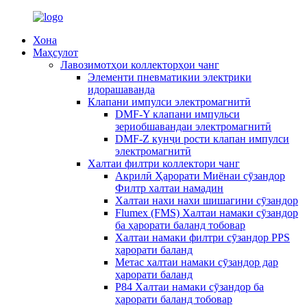
Хона
Маҳсулот
Лавозимотҳои коллекторҳои чанг
Элементи пневматикии электрики
идорашаванда
Клапани импулси электромагнитӣ
DMF-Y клапани импульси
зериобшавандаи электромагнитӣ
DMF-Z кунҷи рости клапан импулси
электромагнитӣ
Халтаи филтри коллектори чанг
Акрилӣ Ҳарорати Миёнаи сӯзандор
Филтр халтаи намадин
Халтаи нахи нахи шишагини сӯзандор
Flumex (FMS) Халтаи намаки сӯзандор
ба ҳарорати баланд тобовар
Халтаи намаки филтри сӯзандор PPS
ҳарорати баланд
Метас халтаи намаки сӯзандор дар
ҳарорати баланд
P84 Халтаи намаки сӯзандор ба
ҳарорати баланд тобовар