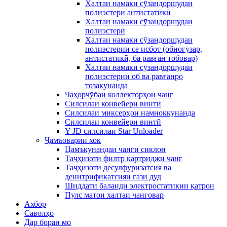
Халтаи намаки сӯзандоршудаи
полиэстери антистатикӣ
Халтаи намаки сӯзандоршудаи
полиэстерӣ
Халтаи намаки сӯзандоршудаи
полиэстерии се исбот (обногузар,
антистатикӣ, ба равған тобовар)
Халтаи намаки сӯзандоршудаи
полиэстерии об ва равғанро
тозакунанда
Чаҳорчӯбаи коллекторҳои чанг
Силсилаи конвейери винтӣ
Силсилаи миксерҳои намноккунанда
Силсилаи конвейери винтӣ
Y JD силсилаи Star Unloader
Ҷамъоварии хок
Цамъкунандаи чанги сиклон
Таҷҳизоти филтр картриджи чанг
Таҷҳизоти десулфуризатсия ва
денитрификатсияи гази дуд
Шиддати баланди электростатикии қатрон
Пулс матои халтаи чанговар
Ахбор
Саволҳо
Дар бораи мо