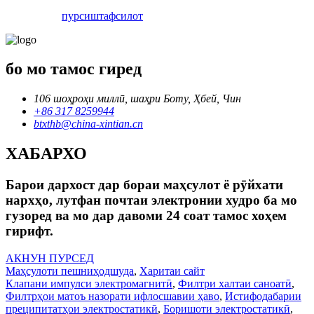
пурсиш
тафсилот
бо мо тамос гиред
106 шоҳроҳи миллӣ, шаҳри Боту, Ҳбей, Чин
+86 317 8259944
btxthb@china-xintian.cn
ХАБАРХО
Барои дархост дар бораи маҳсулот ё рӯйхати
нархҳо, лутфан почтаи электронии худро ба мо
гузоред ва мо дар давоми 24 соат тамос хоҳем
гирифт.
АКНУН ПУРСЕД
Маҳсулоти пешниҳодшуда
,
Харитаи сайт
Клапани импулси электромагнитӣ
,
Филтри халтаи саноатӣ
,
Филтрҳои матоъ назорати ифлосшавии ҳаво
,
Истифодабарии
преципитатҳои электростатикӣ
,
Боришоти электростатикӣ
,