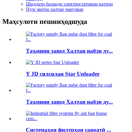
Шиддати баланди электростатикии қатрон
Пулс матои халтаи чанговар
Маҳсулоти пешниҳодшуда
Таъмини завод Халтаи набзи ду...
Y JD силсилаи Star Unloader
Таъмини завод Халтаи набзи ду...
Системаҳои филтрҳои саноатӣ ...