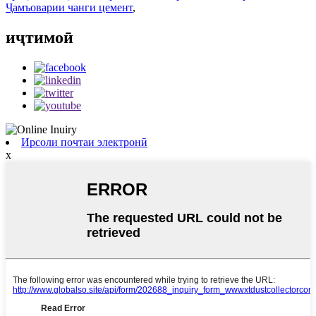
Ҷамъоварии чанги цемент
,
иҷтимоӣ
Ирсоли почтаи электронӣ
x