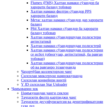
Flumex (FMS) Халтаи намаки сӯзандор ба
ҳарорати баланд тобовар
Халтаи намаки филтри сӯзандор PPS
ҳарорати баланд
Метас халтаи намаки сӯзандор дар ҳарорати
баланд
P84 Халтаи намаки сӯзандор ба ҳарорати
баланд тобовар
Халтаи намаки сӯзандоршудаи полиэстери
антистатикӣ
Халтаи намаки сӯзандоршудаи полиэстерӣ
Халтаи намаки сӯзандоршудаи полиэстерии
се исбот (обногузар, антистатикӣ, ба равған
тобовар)
Халтаи намаки сӯзандоршудаи полиэстерии
об ва равғанро тозакунанда
Чаҳорчӯбаи коллекторҳои чанг
Силсилаи миксерҳои намноккунанда
Силсилаи конвейери винтӣ
Y JD силсилаи Star Unloader
Ҷамъоварии хок
Цамъкунандаи чанги сиклон
Таҷҳизоти филтр картриджи чанг
Таҷҳизоти десулфуризатсия ва денитрификатсияи
гази дуд