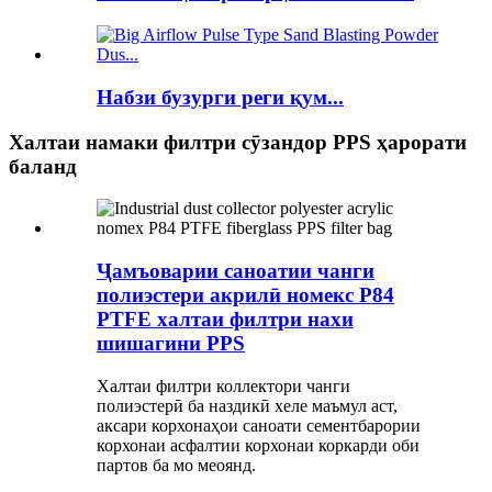
Набзи бузурги реги қум...
Халтаи намаки филтри сӯзандор PPS ҳарорати
баланд
Ҷамъоварии саноатии чанги
полиэстери акрилӣ номекс P84
PTFE халтаи филтри нахи
шишагини PPS
Халтаи филтри коллектори чанги
полиэстерӣ ба наздикӣ хеле маъмул аст,
аксари корхонаҳои саноати сементбарории
корхонаи асфалтии корхонаи коркарди оби
партов ба мо меоянд.