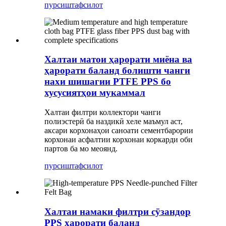
пурсиш
тафсилот
Халтаи матои ҳарорати миёна ва
ҳарорати баланд болишти чанги
нахи шишагии PTFE PPS бо
хусусиятҳои мукаммал
Халтаи филтри коллектори чанги
полиэстерӣ ба наздикӣ хеле маъмул аст,
аксари корхонаҳои саноати сементбарории
корхонаи асфалтии корхонаи коркарди оби
партов ба мо меоянд.
пурсиш
тафсилот
Халтаи намаки филтри сӯзандор
PPS ҳарорати баланд