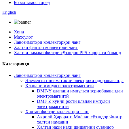
Бо мо тамос гиред
English
Хона
Маҳсулот
Лавозимотҳои коллекторҳои чанг
Халтаи филтри коллектори чанг
Халтаи намаки филтри сӯзандор PPS ҳарорати баланд
Категорияҳо
Лавозимотҳои коллекторҳои чанг
Элементи пневматикии электрики идорашаванда
Клапани импулси электромагнитӣ
DMF-Y клапани импульси зериобшавандаи
электромагнитӣ
DMF-Z кунҷи рости клапан импулси
электромагнитӣ
Халтаи филтри коллектори чанг
Акрилӣ Ҳарорати Миёнаи сӯзандор Филтр
халтаи намадин
Халтаи нахи нахи шишагини сӯзандор