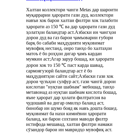
Халтаи коллектори чанги Metas дар шароити
муқаррарии ҳарорати гази дуд, коллектори
навъи хок барои халтаи филтри хок талаботи
ҳарорати аз 150 ℃ ва дар ҳарорати гази дуд
ҳолатҳои баландтар аст.Азбаски ин чангҳои
дорои дуд ва газ барои ҷамъоварии ғубори
барқ ​​​​бо сабаби маҳдудияти муқовимат
мувофиқ нестанд, онро танҳо бо халтаҳои
матоъ ё бо роҳҳои дигар ҷамъ кардан
мумкин аст;Агар зарур бошад, ки ҳарорати
дорои хок то 150 ℃ паст карда шавад,
сармоягузорӣ баландтар аст ё бо
маҳдудиятҳои сайти сайт;Азбаски гази хок
дорои ҷузъҳои сулфур аст, гази чангӣ дорои
кислотаи "нуқтаи шабнам" мебошад, танҳо
метавонад аз нуқтаи шабнам кислота бошад,
яъне ҳарорат дар ҳолати филтратсия ва
ҷудошавӣ ва дигар омилҳо баланд аст,
бинобар ин шумо бояд як навъ дошта бошед.
муқовимат ба нахи кимиёвии ҳарорати
баланд, ки барои сохтани маводи филтр
истифода мешавад, халтаи филтри намаки
сӯзандор барои ин мавридҳо мувофиқ аст.