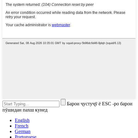
Барои ҷустуҷӯ ё ESC -ро барои
пӯшидан пахш кунед
English
French
German
Portuguese