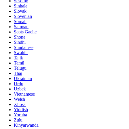
Sesotho
Sinhala
Slovak
Slovenian
Somali
Samoan
Scots Gaelic
Shona
Sindhi
Sundanese
Swahili
Tajik
Tamil
Telugu
Thai
Ukrainian
Urdu
Uzbek
Vietnamese
Welsh
Xhosa
Yiddish
Yoruba
Zulu
Kinyarwanda