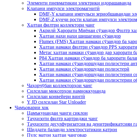
Элементи пневматикии электрики идорашаванда
Клапани импулси электромагнитӣ
DMF-Y клапани импульси зериобшавандаи эл
DMF-Z кунҷи рости клапан импулси электро
Халтаи филтри коллектори чанг
Акрилӣ Ҳарорати Миёнаи сӯзандор Филтр ха
Халтаи нахи нахи шишагини сӯзандор
Flumex (FMS) Халтаи намаки сӯзандор ба ҳаро
Халтаи намаки филтри сӯзандор PPS ҳарорати
Метас халтаи намаки сӯзандор дар ҳарорати б
P84 Халтаи намаки сӯзандор ба ҳарорати бала
Халтаи намаки сӯзандоршудаи полиэстери ан
Халтаи намаки сӯзандоршудаи полиэстерӣ
Халтаи намаки сӯзандоршудаи полиэстерии се 
Халтаи намаки сӯзандоршудаи полиэстерии об
Чаҳорчӯбаи коллекторҳои чанг
Силсилаи миксерҳои намноккунанда
Силсилаи конвейери винтӣ
Y JD силсилаи Star Unloader
Ҷамъоварии хок
Цамъкунандаи чанги сиклон
Таҷҳизоти филтр картриджи чанг
Таҷҳизоти десулфуризатсия ва денитрификатсияи га
Шиддати баланди электростатикии қатрон
Пулс матои халтаи чанговар