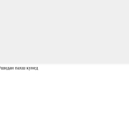
пӯшидан пахш кунед