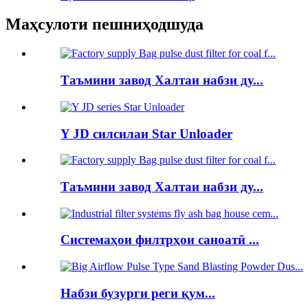
Маҳсулоти пешниҳодшуда
Таъмини завод Халтаи набзи ду...
Y JD силсилаи Star Unloader
Таъмини завод Халтаи набзи ду...
Системаҳои филтрҳои саноатӣ ...
Набзи бузурги реги қум...