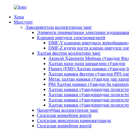
Хона
Маҳсулот
Лавозимотҳои коллекторҳои чанг
Элементи пневматикии электрики идорашава
Клапани импулси электромагнитӣ
DMF-Y клапани импульси зериобшаванд
DMF-Z кунҷи рости клапан импулси эл
Халтаи филтри коллектори чанг
Акрилӣ Ҳарорати Миёнаи сӯзандор Фил
Халтаи нахи нахи шишагини сӯзандор
Flumex (FMS) Халтаи намаки сӯзандор б
Халтаи намаки филтри сӯзандор PPS ҳа
Метас халтаи намаки сӯзандор дар ҳаро
P84 Халтаи намаки сӯзандор ба ҳарорат
Халтаи намаки сӯзандоршудаи полиэсте
Халтаи намаки сӯзандоршудаи полиэсте
Халтаи намаки сӯзандоршудаи полиэстери
Халтаи намаки сӯзандоршудаи полиэстер
Чаҳорчӯбаи коллекторҳои чанг
Силсилаи конвейери винтӣ
Силсилаи миксерҳои намноккунанда
Силсилаи конвейери винтӣ