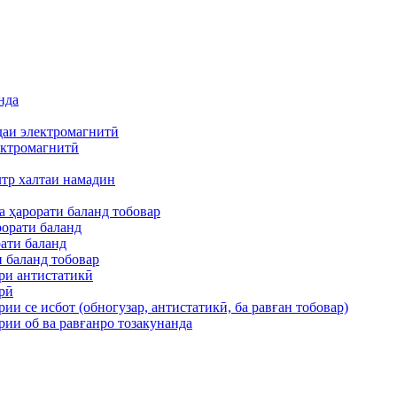
нда
аи электромагнитӣ
ектромагнитӣ
тр халтаи намадин
а ҳарорати баланд тобовар
рорати баланд
рати баланд
и баланд тобовар
ри антистатикӣ
рӣ
и се исбот (обногузар, антистатикӣ, ба равған тобовар)
ии об ва равғанро тозакунанда