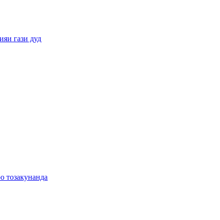
ияи гази дуд
о тозакунанда