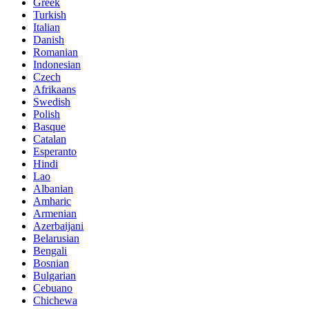
Greek
Turkish
Italian
Danish
Romanian
Indonesian
Czech
Afrikaans
Swedish
Polish
Basque
Catalan
Esperanto
Hindi
Lao
Albanian
Amharic
Armenian
Azerbaijani
Belarusian
Bengali
Bosnian
Bulgarian
Cebuano
Chichewa