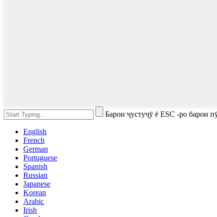
Барои ҷустуҷӯ ё ESC -ро барои 
English
French
German
Portuguese
Spanish
Russian
Japanese
Korean
Arabic
Irish