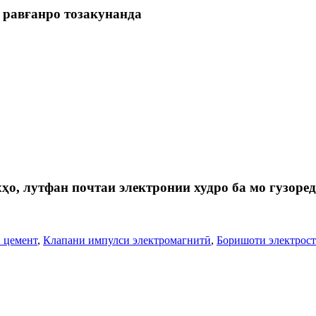
 равғанро тозакунанда
ҳо, лутфан почтаи электронии худро ба мо гузоред
 цемент
,
Клапани импулси электромагнитӣ
,
Боришоти электрос