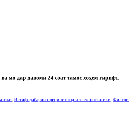
 ва мо дар давоми 24 соат тамос хоҳем гирифт.
татикӣ
,
Истифодабарии преципитатҳои электростатикӣ
,
Филтри