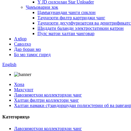
Y JD силсилаи Star Unloader
Ҷамъоварии хок
Цамъкунандаи чанги сиклон
Таҷҳизоти филтр картриджи чанг
Таҷҳизоти десулфуризатсия ва денитрификатс
Шиддати баланди электростатикии қатрон
Пулс матои халтаи чанговар
Ахбор
Саволҳо
Дар бораи мо
Бо мо тамос гиред
English
Хона
Маҳсулот
Лавозимотҳои коллекторҳои чанг
Халтаи филтри коллектори чанг
Халтаи намаки сӯзандоршудаи полиэстерии об ва равғанр
Категорияҳо
Лавозимотҳои коллекторҳои чанг