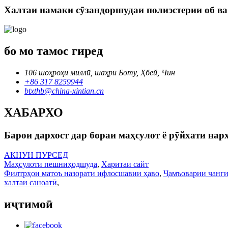
Халтаи намаки сӯзандоршудаи полиэстерии об ва
бо мо тамос гиред
106 шоҳроҳи миллӣ, шаҳри Боту, Ҳбей, Чин
+86 317 8259944
btxthb@china-xintian.cn
ХАБАРХО
Барои дархост дар бораи маҳсулот ё рӯйхати нарх
АКНУН ПУРСЕД
Маҳсулоти пешниҳодшуда
,
Харитаи сайт
Филтрҳои матоъ назорати ифлосшавии ҳаво
,
Ҷамъоварии чанги
халтаи саноатӣ
,
иҷтимоӣ