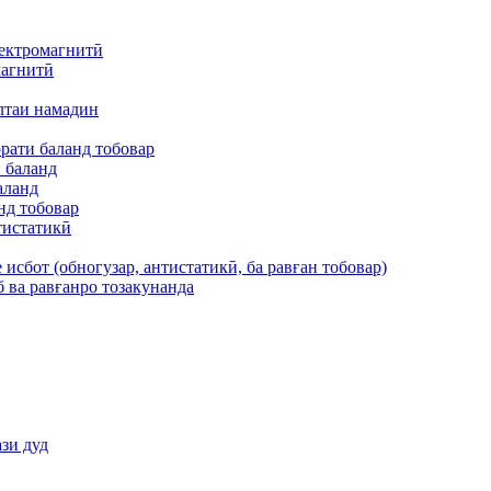
ектромагнитӣ
магнитӣ
лтаи намадин
рати баланд тобовар
 баланд
аланд
нд тобовар
тистатикӣ
исбот (обногузар, антистатикӣ, ба равған тобовар)
 ва равғанро тозакунанда
зи дуд