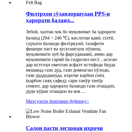
Филтрҳои сӯзандоршудаи PPS-и
ҳарорати баланд...
Зебоӣ, халтаи хок бо муқовимат ба ҳарорати
баланд (204 ~ 240 ℃), кислотаи қавӣ, сілтӣ,
суръати баланди филтркунӣ, талафоти
фишори паст ва хусусиятҳои пӯшиш,
муқовимати хуб ба фарсудашавӣ, аммо дар
муқовимати гармӣ ба гидролиз нест. , асосан
дар истгоҳи омехтаи асфалт истифода бурда
мешавад гази дуд, гази домнагии пӯлоди,
гази дуддодашуда, ихроҷи карбон сиёҳ
(карбон сияҳ сафед), сари танӯр танӯр
семент, дар ҳарорати баланди гази оташдон,
дуди кӯраи оташдон ва кок ...
Маҳсулоти бештарро бубинед
>
Садои пасти дегхонаи ихроҷи