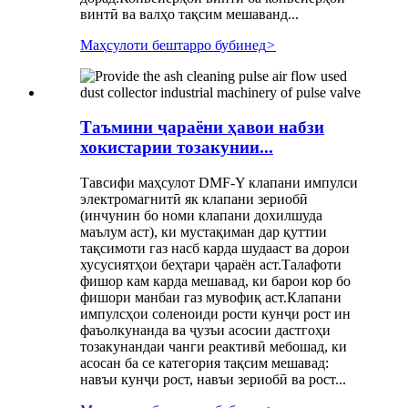
винтӣ ва валҳо тақсим мешаванд...
Маҳсулоти бештарро бубинед
>
Таъмини ҷараёни ҳавои набзи
хокистарии тозакунии...
Тавсифи маҳсулот DMF-Y клапани импулси
электромагнитӣ як клапани зериобӣ
(инчунин бо номи клапани дохилшуда
маълум аст), ки мустақиман дар қуттии
тақсимоти газ насб карда шудааст ва дорои
хусусиятҳои беҳтари ҷараён аст.Талафоти
фишор кам карда мешавад, ки барои кор бо
фишори манбаи газ мувофиқ аст.Клапани
импулсҳои соленоиди рости кунҷи рост ин
фаъолкунанда ва ҷузъи асосии дастгоҳи
тозакунандаи чанги реактивӣ мебошад, ки
асосан ба се категория тақсим мешавад:
навъи кунҷи рост, навъи зериобӣ ва рост...