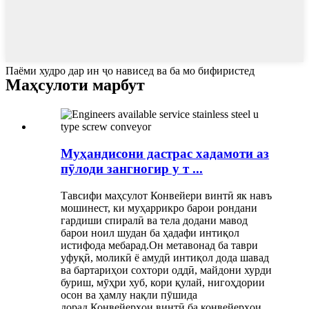
Паёми худро дар ин ҷо нависед ва ба мо бифиристед
Маҳсулоти марбут
Муҳандисони дастрас хадамоти аз
пӯлоди зангногир у т ...
Тавсифи маҳсулот Конвейери винтӣ як навъ
мошинест, ки муҳаррикро барои рондани
гардиши спиралӣ ва тела додани мавод
барои ноил шудан ба ҳадафи интиқол
истифода мебарад.Он метавонад ба таври
уфуқӣ, моликӣ ё амудӣ интиқол дода шавад
ва бартариҳои сохтори оддӣ, майдони хурди
буриш, мӯҳри хуб, кори қулай, нигоҳдории
осон ва ҳамлу нақли пӯшида
дорад.Конвейерҳои винтӣ ба конвейерҳои