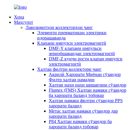
Хона
Маҳсулот
Лавозимотҳои коллекторҳои чанг
Элементи пневматикии электрики
идорашаванда
Клапани импулси электромагнитӣ
DMF-Y клапани импульси
зериобшавандаи электромагнитӣ
DMF-Z кунҷи рости клапан импулси
электромагнитӣ
Халтаи филтри коллектори чанг
Акрилӣ Ҳарорати Миёнаи сӯзандор
Филтр халтаи намадин
Халтаи нахи нахи шишагини сӯзандор
Flumex (FMS) Халтаи намаки сӯзандор
ба ҳарорати баланд тобовар
Халтаи намаки филтри сӯзандор PPS
ҳарорати баланд
Метас халтаи намаки сӯзандор дар
ҳарорати баланд
P84 Халтаи намаки сӯзандор ба
ҳарорати баланд тобовар