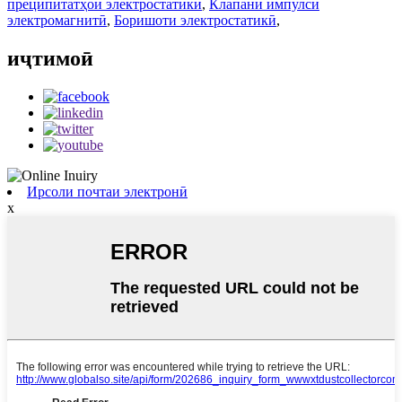
преципитатҳои электростатикӣ
,
Клапани импулси
электромагнитӣ
,
Боришоти электростатикӣ
,
иҷтимоӣ
Ирсоли почтаи электронӣ
x