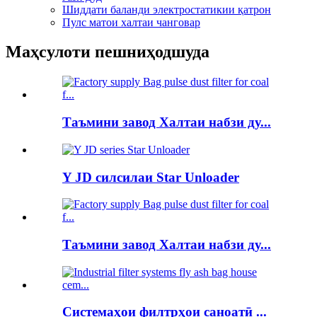
Шиддати баланди электростатикии қатрон
Пулс матои халтаи чанговар
Маҳсулоти пешниҳодшуда
Таъмини завод Халтаи набзи ду...
Y JD силсилаи Star Unloader
Таъмини завод Халтаи набзи ду...
Системаҳои филтрҳои саноатӣ ...