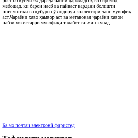
рост бо кунҷи 90 дараҷа байни даромадгоҳ ва баромад
мебошад, ки барои насб ва пайваст кардани болишти
пневматикӣ ва қубури сӯзандоруи коллектори чанг мувофиқ
аст.Ҷараёни ҳаво ҳамвор аст ва метавонад ҷараёни ҳавои
набзи хокистарро мувофиқи талабот таъмин кунад.
Ба мо почтаи электронӣ фиристед