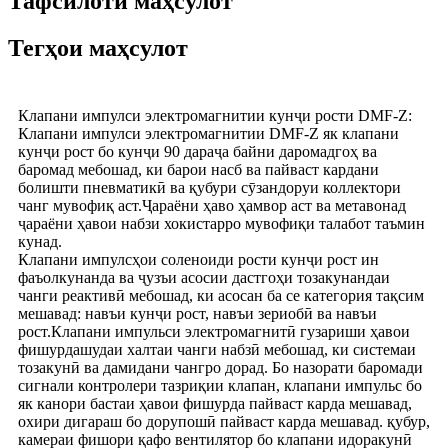
Тафсилоти маҳсулот
Тегҳои маҳсулот
Клапани импулси электромагнитии кунҷи рости DMF-Z:
Клапани импулси электромагнитии DMF-Z як клапани
кунҷи рост бо кунҷи 90 дараҷа байни даромадгоҳ ва
баромад мебошад, ки барои насб ва пайваст кардани
болишти пневматикӣ ва қубури сӯзандоруи коллектори
чанг мувофиқ аст.Ҷараёни ҳаво ҳамвор аст ва метавонад
ҷараёни ҳавои набзи хокистарро мувофиқи талабот таъмин
кунад.
Клапани импулсҳои соленоиди рости кунҷи рост ин
фаъолкунанда ва ҷузъи асосии дастгоҳи тозакунандаи
чанги реактивӣ мебошад, ки асосан ба се категория тақсим
мешавад: навъи кунҷи рост, навъи зериобӣ ва навъи
рост.Клапани импульси электромагнитӣ гузариши ҳавои
фишурдашудаи халтаи чанги набзӣ мебошад, ки системаи
тозакунӣ ва дамидани чангро дорад. Бо назорати баромади
сигнали контролери тазриқии клапан, клапани импульс бо
як канори бастаи ҳавои фишурда пайваст карда мешавад,
охири дигараш бо дорупошӣ пайваст карда мешавад. қубур,
камераи фишори қафо вентилятор бо клапани идоракунӣ