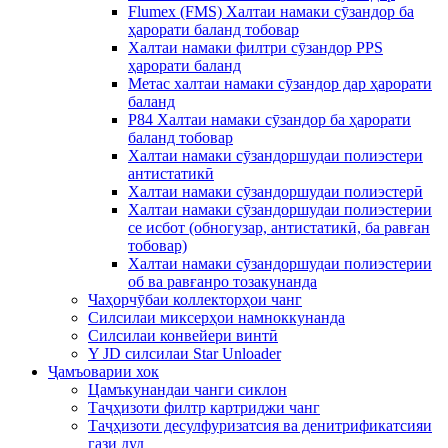
Flumex (FMS) Халтаи намаки сӯзандор ба
ҳарорати баланд тобовар
Халтаи намаки филтри сӯзандор PPS
ҳарорати баланд
Метас халтаи намаки сӯзандор дар ҳарорати
баланд
P84 Халтаи намаки сӯзандор ба ҳарорати
баланд тобовар
Халтаи намаки сӯзандоршудаи полиэстери
антистатикӣ
Халтаи намаки сӯзандоршудаи полиэстерӣ
Халтаи намаки сӯзандоршудаи полиэстерии
се исбот (обногузар, антистатикӣ, ба равған
тобовар)
Халтаи намаки сӯзандоршудаи полиэстерии
об ва равғанро тозакунанда
Чаҳорчӯбаи коллекторҳои чанг
Силсилаи миксерҳои намноккунанда
Силсилаи конвейери винтӣ
Y JD силсилаи Star Unloader
Ҷамъоварии хок
Цамъкунандаи чанги сиклон
Таҷҳизоти филтр картриджи чанг
Таҷҳизоти десулфуризатсия ва денитрификатсияи
гази дуд