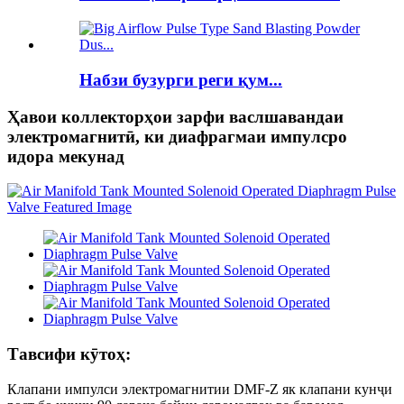
Набзи бузурги реги қум...
Ҳавои коллекторҳои зарфи васлшавандаи
электромагнитӣ, ки диафрагмаи импулсро
идора мекунад
Тавсифи кӯтоҳ:
Клапани импулси электромагнитии DMF-Z як клапани кунҷи