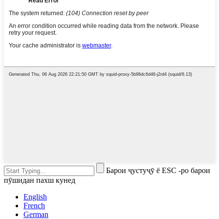
Барои ҷустуҷӯ ё ESC -ро барои
пӯшидан пахш кунед
English
French
German