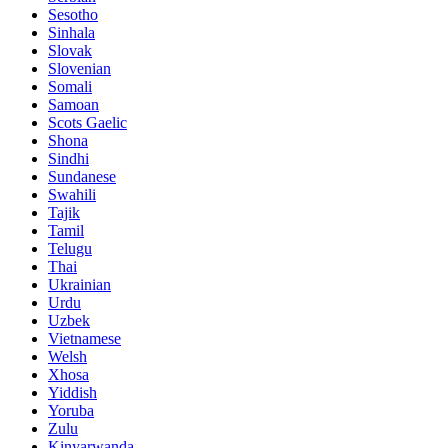
Sesotho
Sinhala
Slovak
Slovenian
Somali
Samoan
Scots Gaelic
Shona
Sindhi
Sundanese
Swahili
Tajik
Tamil
Telugu
Thai
Ukrainian
Urdu
Uzbek
Vietnamese
Welsh
Xhosa
Yiddish
Yoruba
Zulu
Kinyarwanda