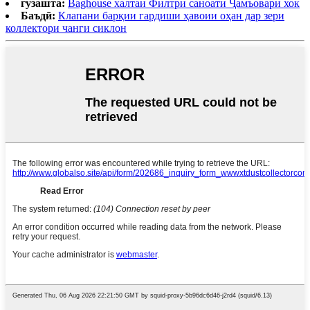
гузашта:
Baghouse халтаи Филтри саноатӣ Ҷамъоварӣ хок
Баъдӣ:
Клапани барқии гардиши ҳавоии оҳан дар зери
коллектори чанги сиклон