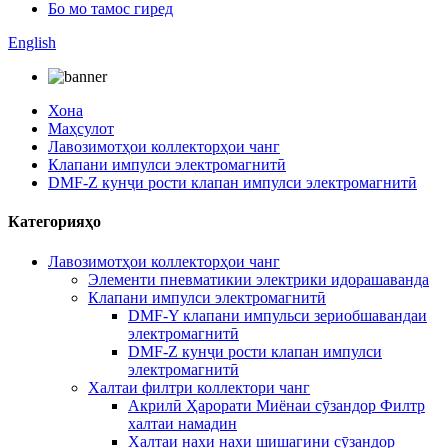
Бо мо тамос гиред
English
Хона
Маҳсулот
Лавозимотҳои коллекторҳои чанг
Клапани импулси электромагнитӣ
DMF-Z кунҷи рости клапан импулси электромагнитӣ
Категорияҳо
Лавозимотҳои коллекторҳои чанг
Элементи пневматикии электрики идорашаванда
Клапани импулси электромагнитӣ
DMF-Y клапани импульси зериобшавандаи
электромагнитӣ
DMF-Z кунҷи рости клапан импулси
электромагнитӣ
Халтаи филтри коллектори чанг
Акрилӣ Ҳарорати Миёнаи сӯзандор Филтр
халтаи намадин
Халтаи нахи нахи шишагини сӯзандор