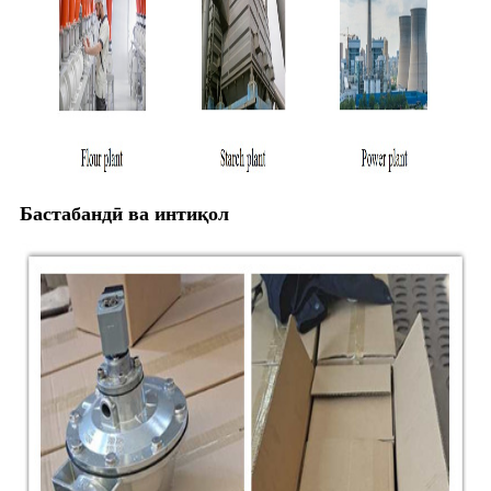
Бастабандӣ ва интиқол