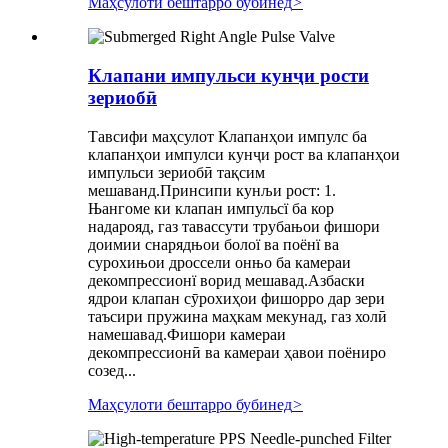
Маҳсулоти бештарро бубинед
>
Клапани импульси кунҷи рости
зериобӣ
Тавсифи маҳсулот Клапанҳои импулс ба
клапанҳои импулси кунҷи рост ва клапанҳои
импульси зериобӣ тақсим
мешаванд.Принсипи кунљи рост: 1.
Њангоме ки клапан импульсї ба кор
надарояд, газ тавассути трубањои фишори
доимии снарядњои болої ва поёнї ва
сурохињои дроссели онњо ба камераи
декомпрессионї ворид мешавад.Азбаски
ядрои клапан сӯрохиҳои фишорро дар зери
таъсири пружина маҳкам мекунад, газ холӣ
намешавад.Фишори камераи
декомпрессионӣ ва камераи ҳавои поёниро
созед...
Маҳсулоти бештарро бубинед
>