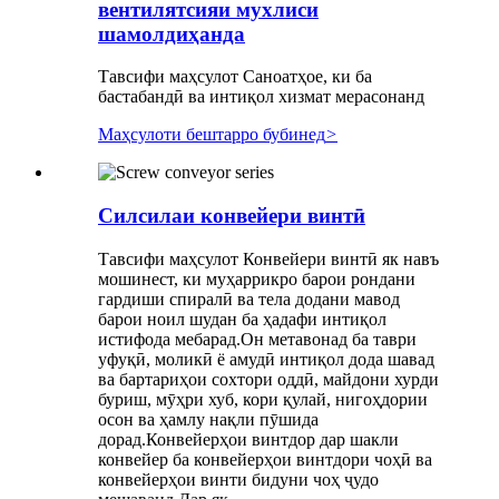
вентилятсияи мухлиси
шамолдиҳанда
Тавсифи маҳсулот Саноатҳое, ки ба
бастабандӣ ва интиқол хизмат мерасонанд
Маҳсулоти бештарро бубинед
>
Силсилаи конвейери винтӣ
Тавсифи маҳсулот Конвейери винтӣ як навъ
мошинест, ки муҳаррикро барои рондани
гардиши спиралӣ ва тела додани мавод
барои ноил шудан ба ҳадафи интиқол
истифода мебарад.Он метавонад ба таври
уфуқӣ, моликӣ ё амудӣ интиқол дода шавад
ва бартариҳои сохтори оддӣ, майдони хурди
буриш, мӯҳри хуб, кори қулай, нигоҳдории
осон ва ҳамлу нақли пӯшида
дорад.Конвейерҳои винтдор дар шакли
конвейер ба конвейерҳои винтдори чоҳӣ ва
конвейерҳои винти бидуни чоҳ ҷудо