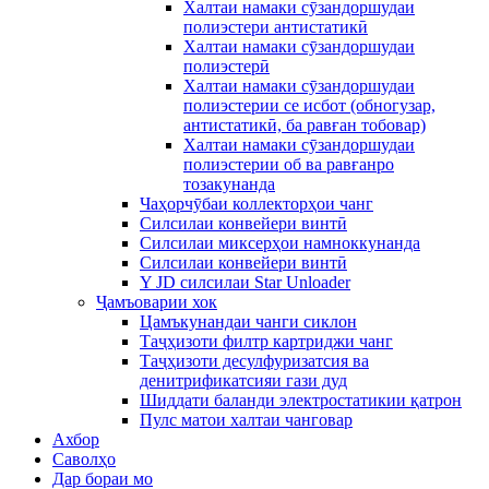
Халтаи намаки сӯзандоршудаи
полиэстери антистатикӣ
Халтаи намаки сӯзандоршудаи
полиэстерӣ
Халтаи намаки сӯзандоршудаи
полиэстерии се исбот (обногузар,
антистатикӣ, ба равған тобовар)
Халтаи намаки сӯзандоршудаи
полиэстерии об ва равғанро
тозакунанда
Чаҳорчӯбаи коллекторҳои чанг
Силсилаи конвейери винтӣ
Силсилаи миксерҳои намноккунанда
Силсилаи конвейери винтӣ
Y JD силсилаи Star Unloader
Ҷамъоварии хок
Цамъкунандаи чанги сиклон
Таҷҳизоти филтр картриджи чанг
Таҷҳизоти десулфуризатсия ва
денитрификатсияи гази дуд
Шиддати баланди электростатикии қатрон
Пулс матои халтаи чанговар
Ахбор
Саволҳо
Дар бораи мо