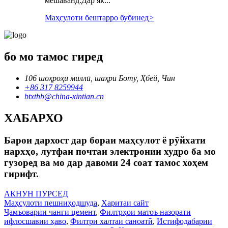
мешаванд.Дар як...
Маҳсулоти бештарро бубинед
>
бо мо тамос гиред
106 шоҳроҳи миллӣ, шаҳри Боту, Ҳбей, Чин
+86 317 8259944
btxthb@china-xintian.cn
ХАБАРХО
Барои дархост дар бораи маҳсулот ё рӯйхати
нархҳо, лутфан почтаи электронии худро ба мо
гузоред ва мо дар давоми 24 соат тамос хоҳем
гирифт.
АКНУН ПУРСЕД
Маҳсулоти пешниҳодшуда
,
Харитаи сайт
Ҷамъоварии чанги цемент
,
Филтрҳои матоъ назорати
ифлосшавии ҳаво
,
Филтри халтаи саноатӣ
,
Истифодабарии